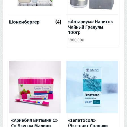
«Алтариум» Напиток
Шоненбергер
(4)
Чайный Гранулы
100гр
1800,00
₽
«Арнебия Витамин С»
«Гепатосол»
Со Вкусом Малины
(экстракт Солянки