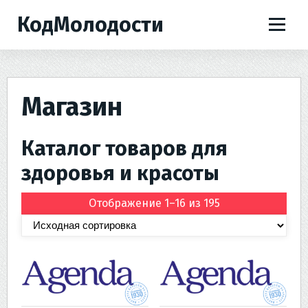
П
КодМолодости
е
р
е
й
т
Магазин
и
к
с
Каталог товаров для
о
здоровья и красоты
д
е
Отображение 1–16 из 195
р
ж
и
м
о
м
у