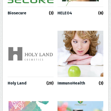
Biosecure
(3)
HELEO4
(8)
Holy Land
(20)
ImmunoHealth
(3)