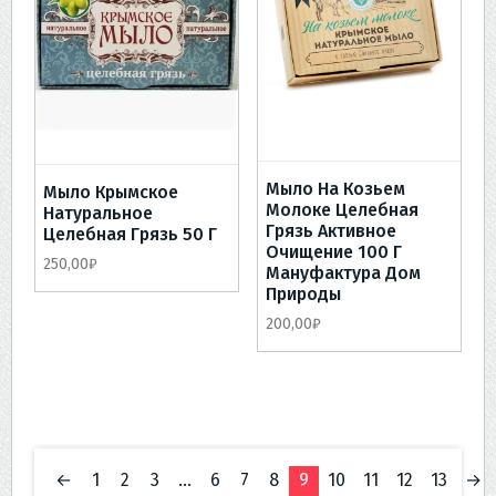
Мыло На Козьем
Мыло Крымское
Молоке Целебная
Натуральное
Грязь Активное
Целебная Грязь 50 Г
Очищение 100 Г
250,00
₽
Мануфактура Дом
Природы
200,00
₽
←
1
2
3
…
6
7
8
9
10
11
12
13
→