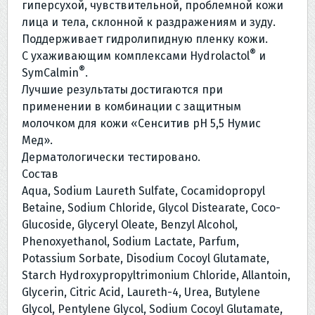
гиперсухой, чувствительной, проблемной кожи
5,5»,
лица и тела, склонной к раздражениям и зуду.
200
Поддерживает гидролипидную пленку кожи.
мл
®
С ухаживающим комплексами Hydrolactol
и
®
SymCalmin
.
Лучшие результаты достигаются при
применении в комбинации с защитным
молочком для кожи «Сенситив рН 5,5 Нумис
Мед».
Дерматологически тестировано.
Состав
Aqua, Sodium Laureth Sulfate, Cocamidopropyl
Betaine, Sodium Chloride, Glycol Distearate, Coco-
Glucoside, Glyceryl Oleate, Benzyl Alcohol,
Phenoxyethanol, Sodium Lactate, Parfum,
Potassium Sorbate, Disodium Cocoyl Glutamate,
Starch Hydroxypropyltrimonium Chloride, Allantoin,
Glycerin, Citric Acid, Laureth-4, Urea, Butylene
Glycol, Pentylene Glycol, Sodium Cocoyl Glutamate,