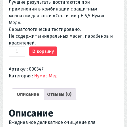
Лучшие результаты достигаются при
применении в комбинации с защитным
молочком для кожи «Сенситив рН 5,5 Нумис
Мед».
Дерматологически тестировано.
Не содержит минеральных масел, парабенов и
красителей.
Количество
В корзину
товара
НУМИС
Артикул:
000347
МЕД
Категория:
Нумис Мед
Моющее
средство
для
Описание
Отзывы (0)
лица
и
Описание
тела
«СЕНСИТИВ
Ежедневное деликатное очищение для
рН