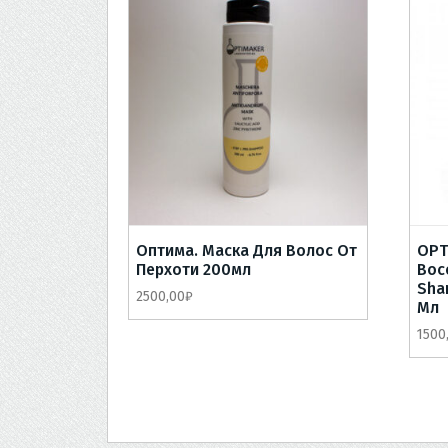
Оптима. Маска Для Волос От
OPT
Перхоти 200мл
Вос
Sha
2500,00
₽
Мл
1500