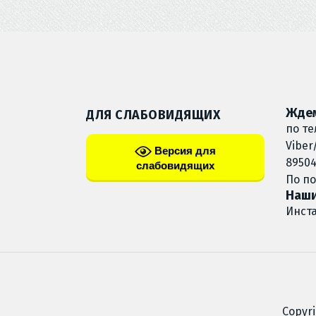
Ждем
ДЛЯ СЛАБОВИДЯЩИХ
по те
Viber
Версия для
89504
слабовидящих
По п
Наши
Инст
Copyr