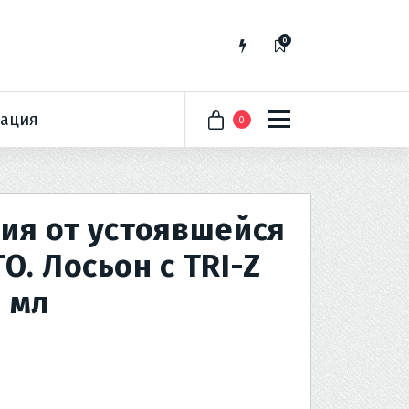
0
ация
0
рия от устоявшейся
O. Лосьон с TRI-Z
 мл