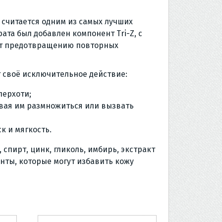
 считается одним из самых лучших
та был добавлен компонент Tri-Z, с
ует предотвращению повторных
 своё исключительное действие:
перхоти;
авая им размножиться или вызвать
к и мягкость.
 спирт, цинк, гликоль, имбирь, экстракт
нты, которые могут избавить кожу