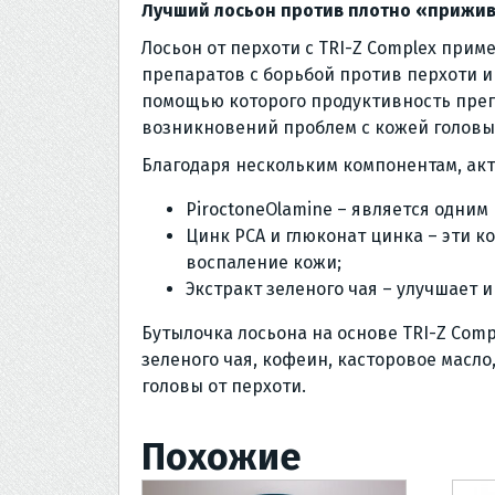
Лучший лосьон против плотно «прижи
Лосьон от перхоти с TRI-Z Complex при
препаратов с борьбой против перхоти и
помощью которого продуктивность преп
возникновений проблем с кожей головы
Благодаря нескольким компонентам, акт
PiroctoneOlamine – является одни
Цинк РСА и глюконат цинка – эти 
воспаление кожи;
Экстракт зеленого чая – улучшает и
Бутылочка лосьона на основе TRI-Z Compl
зеленого чая, кофеин, касторовое масл
головы от перхоти.
Похожие