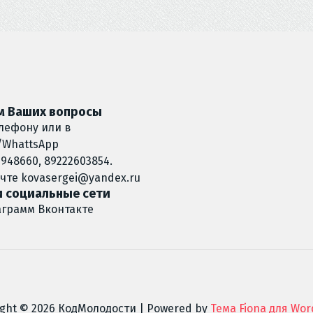
 Ваших вопросы
лефону или в
/WhattsApp
948660, 89222603854.
очте
kovasergei@yandex.ru
 социальные сети
аграмм
Вконтакте
ight © 2026 КодМолодости | Powered by
Тема Fiona для Wor