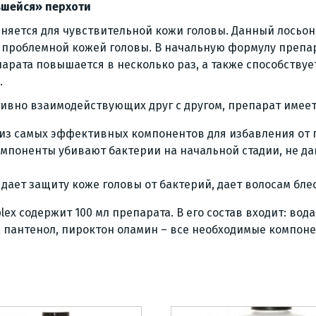
вшейся» перхоти
меняется для чувствительной кожи головы. Данный лосьон
 проблемной кожей головы. В начальную формулу препара
арата повышается в несколько раз, а также способств
.
ивно взаимодействующих друг с другом, препарат имеет
м из самых эффективных компонентов для избавления от 
компоненты убивают бактерии на начальной стадии, не д
 дает защиту коже головы от бактерий, дает волосам блес
ex содержит 100 мл препарата. В его состав входит: вода,
о, пантенол, пироктон оламин – все необходимые компоне