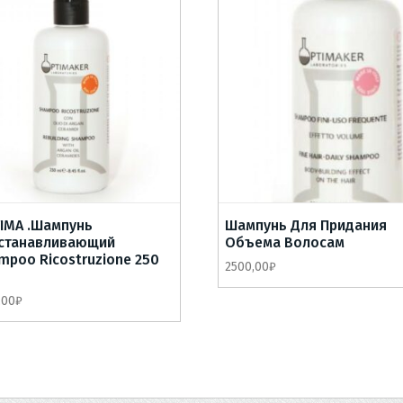
IMA .Шампунь
Шампунь Для Придания
станавливающий
Объема Волосам
mpoo Ricostruzione 250
2500,00
₽
,00
₽