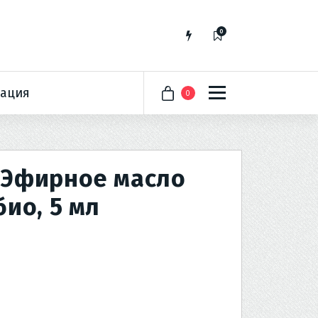
0
ация
0
Эфирное масло
ио, 5 мл