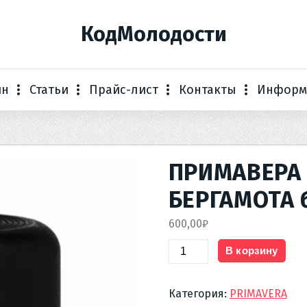
КодМолодости
ин
Статьи
Прайс-лист
Контакты
Информ
ПРИМАВЕРА 
БЕРГАМОТА б
600,00
₽
Количество
В корзину
товара
ПРИМАВЕРА
Категория:
PRIMAVERA
Эфирное