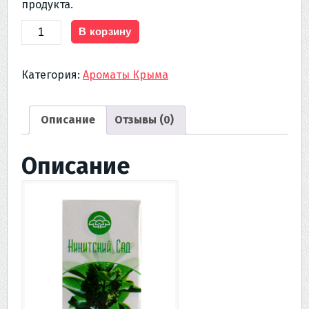
продукта.
Количество
В корзину
товара
СЗ
Категория:
Ароматы Крыма
Масло
эфирное
САНДАЛОВОЕ
Описание
Отзывы (0)
10
мл
Описание
Никитский
Сад