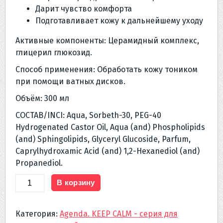
Дарит чувство комфорта
Подготавливает кожу к дальнейшему уходу
Активные компоненты: Церамидный комплекс,
глицерил глюкозид.
Способ применения: Обработать кожу тоником
при помощи ватных дисков.
Объём: 300 мл
СОСТАВ/INCI: Aqua, Sorbeth-30, PEG-40
Hydrogenated Castor Oil, Aqua (and) Phospholipids
(and) Sphingolipids, Glyceryl Glucoside, Parfum,
Caprylhydroxamic Acid (and) 1,2-Hexanediol (and)
Propanediol.
Количество
В корзину
товара
039.Agenda.
Категория:
Agenda. KEEP CALM - серия для
KEEP