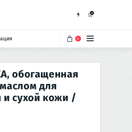
0
ация
0
А, обогащенная
маслом для
 и сухой кожи /