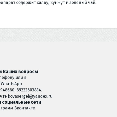
епарат содержит халву, кунжут и зеленый чай.
 Ваших вопросы
лефону или в
/WhattsApp
948660, 89222603854.
очте
kovasergei@yandex.ru
 социальные сети
аграмм
Вконтакте