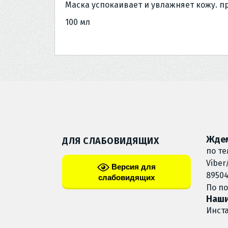
Маска успокаивает и увлажняет кожу. пр
100 мл
Ждем
ДЛЯ СЛАБОВИДЯЩИХ
по те
Viber
Версия для
89504
слабовидящих
По п
Наши
Инст