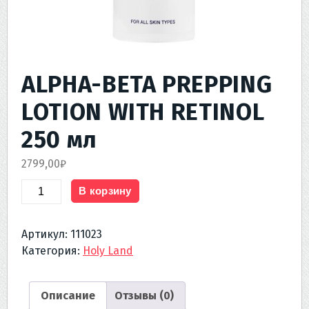
ALPHA-BETA PREPPING
LOTION WITH RETINOL
250 мл
2799,00
₽
Количество
В корзину
товара
ALPHA-
Артикул:
111023
BETA
Категория:
Holy Land
PREPPING
LOTION
WITH
Описание
Отзывы (0)
RETINOL