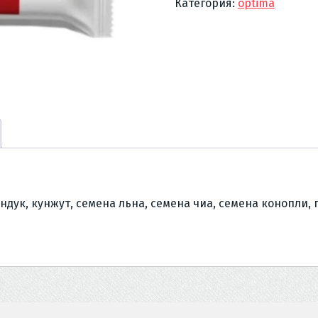
Категория:
optima
Курага
чернослив
Мягкое
очищение
ундук, кунжут, семена льна, семена чиа, семена конопли,