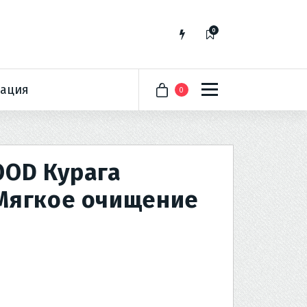
0
ация
0
OOD Курага
Мягкое очищение