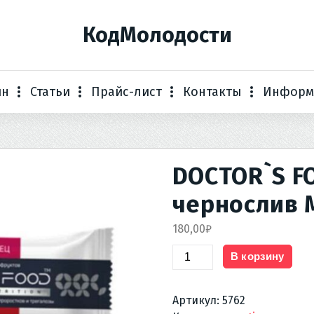
КодМолодости
ин
Статьи
Прайс-лист
Контакты
Информ
DOCTOR`S F
чернослив 
180,00
₽
Количество
В корзину
товара
DOCTOR`S
Артикул:
5762
FOOD