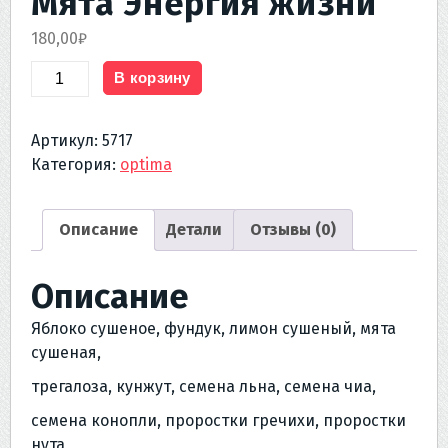
Мята Энергия жизни
180,00
₽
Количество
В корзину
товара
DOCTOR`S
Артикул:
5717
FOOD
Категория:
optima
Лимон
Мята
Энергия
Описание
Детали
Отзывы (0)
жизни
Описание
Яблоко сушеное, фундук, лимон сушеный, мята
сушеная,
трегалоза, кунжут, семена льна, семена чиа,
семена конопли, проростки гречихи, проростки
нута,