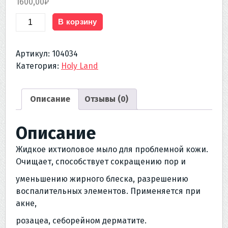
1600,00
₽
Количество
В корзину
товара
DOUBLE
Артикул:
104034
ACTION
Категория:
Holy Land
SOAPLESS
SOAP
125
Описание
Отзывы (0)
мл
(ихтиоловое
Описание
мыло
125
Жидкое ихтиоловое мыло для проблемной кожи.
мл)
Очищает, способствует сокращению пор и
уменьшению жирного блеска, разрешению
воспалительных элементов. Применяется при
акне,
розацеа, себорейном дерматите.