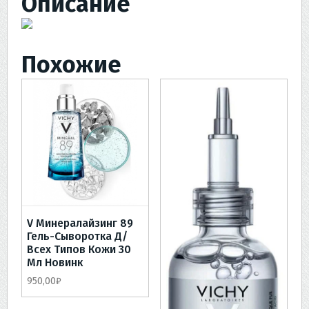
Описание
+
Нормадерм
Мицеллярный
Похожие
лосьон
200мл
V Минералайзинг 89
Гель-Сыворотка Д/
Всех Типов Кожи 30
Мл Новинк
950,00
₽