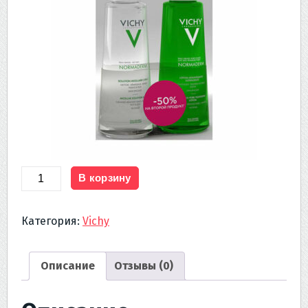
Количество
В корзину
товара
V
Категория:
Vichy
ДУОПАК
Нормадерм
Лосьон
Описание
Отзывы (0)
сужающий
поры
200мл