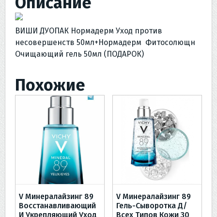
Описание
Фитосолющн
Очищающий
ВИШИ ДУОПАК Нормадерм Уход против
гель
несовершенств 50мл+Нормадерм Фитосолющн
50мл
Очищающий гель 50мл (ПОДАРОК)
Похожие
V Минералайзинг 89
V Минералайзинг 89
Восстанавливающий
Гель-Сыворотка Д/
И Укрепляющий Уход
Всех Типов Кожи 30