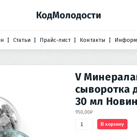
КодМолодости
ин
Статьи
Прайс-лист
Контакты
Информ
V Минералай
сыворотка 
30 мл Нови
950,00
₽
Количество
В корзину
товара
V