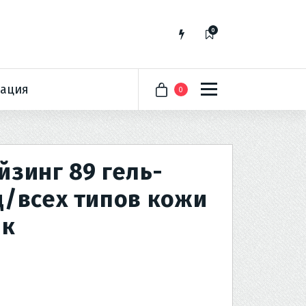
0
ация
0
зинг 89 гель-
д/всех типов кожи
нк