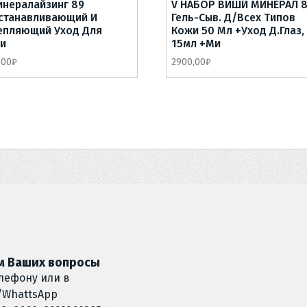
инералайзинг 89
V НАБОР ВИШИ МИНЕРАЛ 
станавливающий И
Гель-Сыв. Д/всех Типов
епляющий Уход Для
Кожи 50 Мл +уход Д.глаз,
и
15мл +Ми
,00
₽
2900,00
₽
 Ваших вопросы
лефону или в
/WhattsApp