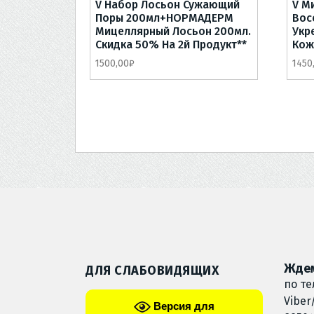
V Набор Лосьон Сужающий
V М
Поры 200мл+НОРМАДЕРМ
Вос
Мицеллярный Лосьон 200мл.
Укр
Скидка 50% На 2й Продукт**
Кож
1500,00
₽
1450
Ждем
ДЛЯ СЛАБОВИДЯЩИХ
по те
Viber
Версия для