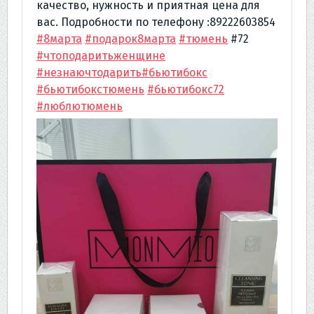
качество, нужность и приятная цена для
вас. Подробности по телефону :89222603854
#8марта
#подарок8марта
#тюмень
#72
#чтоподаритьженщине
#незнаючтодарить
#бьютибокс
#бьютибокстюмень
#бьютибокс72
#люблютюмень