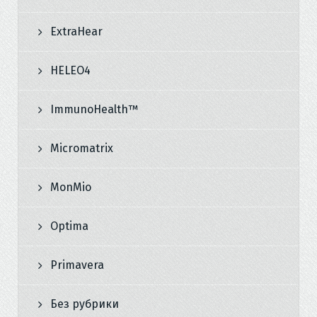
ExtraHear
HELEO4
ImmunoHealth™
Micromatrix
MonMio
Optima
Primavera
Без рубрики