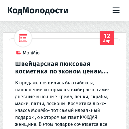
П
КодМолодости
е
р
е
й
12
т
Апр
и
к
MonMio
с
Швейцарская люксовая
о
косметика по эконом ценам….
д
е
В продаже появились бьютибоксы,
р
наполнение которых вы выбираете сами:
ж
дневные и ночные крема, пенки, скрабы,
и
маски, патчи, лосьоны. Косметика люкс-
м
класса MonMio- тот самый идеальный
о
подарок , о котором мечтает КАЖДАЯ
м
женщина. В этом подарке сочетается все:
у