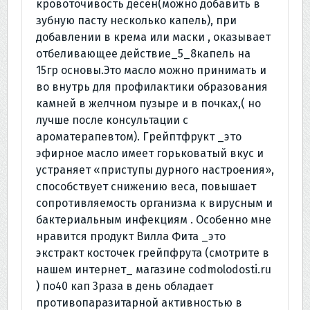
кровоточивость десен(можно добавить в
зубную пасту несколько капель), при
добавлении в крема или маски , оказывает
отбеливающее действие_5_8капель на
15гр основы.Это масло можно принимать и
во внутрь для профилактики образования
камней в желчном пузыре и в почках,( но
лучше после консультации с
ароматерапевтом). Грейптфрукт _это
эфирное масло имеет горьковатый вкус и
устраняет «приступы дурного настроения»,
способствует снижению веса, повышает
сопротивляемость организма к вирусным и
бактериальным инфекциям . Особенно мне
нравится продукт Вилла Фита _это
экстракт косточек грейпфрута (смотрите в
нашем интернет_ магазине codmolodosti.ru
) по40 кап 3раза в день обладает
противопаразитарной активностью в