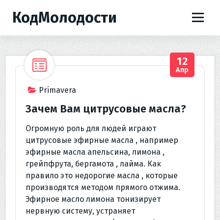
П
КодМолодости
е
р
е
й
12
т
Апр
и
к
Primavera
с
Зачем Вам цитрусовые масла?
о
д
Огромную роль для людей играют
е
цитрусовые эфирные масла , например
р
эфирные масла апельсина, лимона ,
ж
грейпфрута, бергамота , лайма. Как
и
правило это недорогие масла , которые
м
производятся методом прямого отжима.
о
Эфирное масло лимона тонизирует
м
нервную систему, устраняет
у