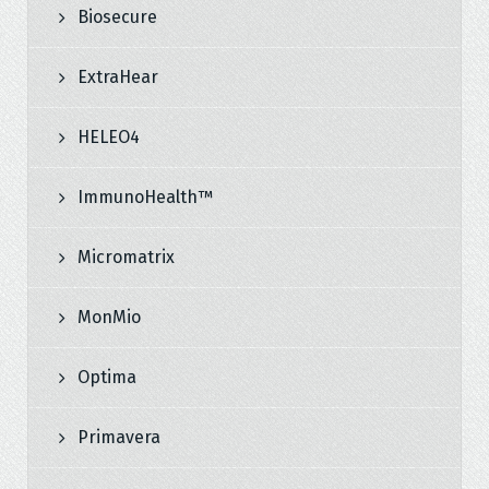
Biosecure
ExtraHear
HELEO4
ImmunoHealth™
Micromatrix
MonMio
Optima
Primavera