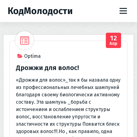
П
КодМолодости
е
р
е
й
12
т
Апр
и
к
Optima
с
Дрожжи для волос!
о
д
«Дрожжи для волос»_так я бы назвала одну
е
из профессиональных лечебных шампуней
р
благодаря своему биологически активному
ж
составу. Эта шампунь _борьба с
и
истончением и ослаблением структуры
м
волос, восстановление упругости и
о
эластичности их структуры Появится блеск
м
здоровых волос!!!.Но , как правило, одна
у