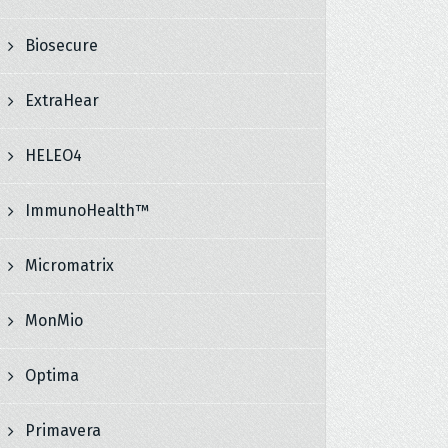
Biosecure
ExtraHear
HELEO4
ImmunoHealth™
Micromatrix
MonMio
Optima
Primavera