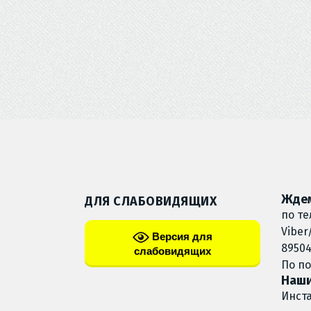
Ждем
ДЛЯ СЛАБОВИДЯЩИХ
по те
Viber
Версия для
89504
слабовидящих
По п
Наши
Инст