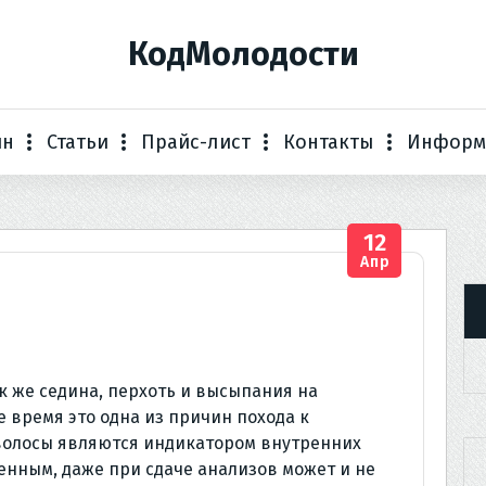
КодМолодости
ин
Статьи
Прайс-лист
Контакты
Информ
12
Апр
ак же седина, перхоть и высыпания на
е время это одна из причин похода к
 волосы являются индикатором внутренних
енным, даже при сдаче анализов может и не