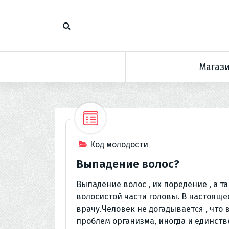
П
е
р
е
й
Магаз
т
и
к
с
о
д
е
Код молодости
р
Выпадение волос?
ж
и
Выпадение волос , их поредение , а т
м
волосистой части головы. В настояще
о
врачу.Человек не догадывается , что
м
проблем организма, иногда и единств
у