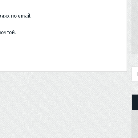
иях по email.
почтой.