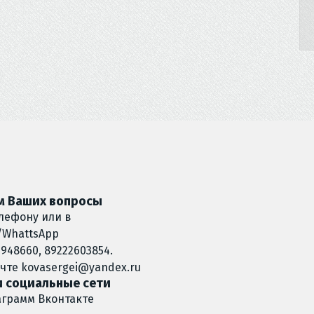
 Ваших вопросы
лефону или в
/WhattsApp
948660, 89222603854.
очте
kovasergei@yandex.ru
 социальные сети
аграмм
Вконтакте