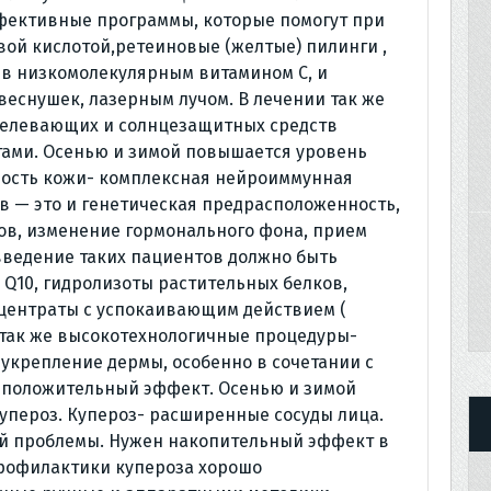
ективные программы, которые помогут при
вой кислотой,ретеиновые (желтые) пилинги ,
в низкомолекулярным витамином С, и
веснушек, лазерным лучом. В лечении так же
белевающих и солнцезащитных средств
ами. Осенью и зимой повышается уровень
ность кожи- комплексная нейроиммунная
в — это и генетическая предрасположенность,
нов, изменение гормонального фона, прием
введение таких пациентов должно быть
 Q10, гидролизоты растительных белков,
центраты с успокаивающим действием (
а так же высокотехнологичные процедуры-
укрепление дермы, особенно в сочетании с
 положительный эффект. Осенью и зимой
упероз. Купероз- расширенные сосуды лица.
ой проблемы. Нужен накопительный эффект в
профилактики купероза хорошо