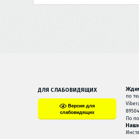
Ждем
ДЛЯ СЛАБОВИДЯЩИХ
по те
Viber
Версия для
89504
слабовидящих
По п
Наши
Инст