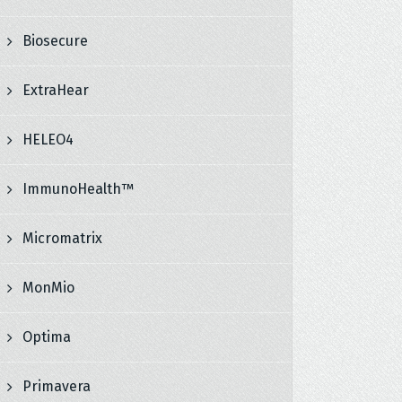
Biosecure
ExtraHear
HELEO4
ImmunoHealth™
Micromatrix
MonMio
Optima
Primavera