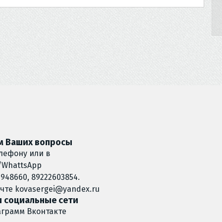
 Ваших вопросы
лефону или в
/WhattsApp
948660, 89222603854.
очте
kovasergei@yandex.ru
 социальные сети
аграмм
Вконтакте