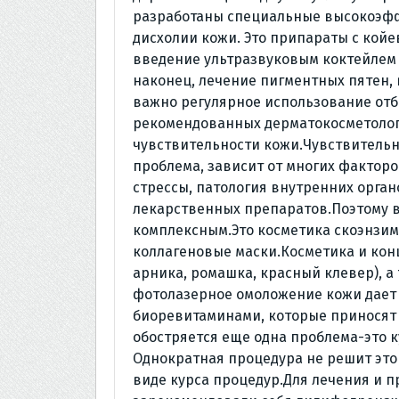
разработаны специальные высокоэфф
дисхолии кожи. Это припараты с койе
введение ультразвуковым коктейлем 
наконец, лечение пигментных пятен, 
важно регулярное использование от
рекомендованных дерматокосметолог
чувствительности кожи.Чувствитель
проблема, зависит от многих факторо
стрессы, патология внутренних орга
лекарственных препаратов.Поэтому 
комплексным.Это косметика скоэнзим
коллагеновые маски.Косметика и кон
арника, ромашка, красный клевер), 
фотолазерное омоложение кожи дает 
биоревитаминами, которые приносят
обостряется еще одна проблема-это к
Однократная процедура не решит эт
виде курса процедур.Для лечения и 