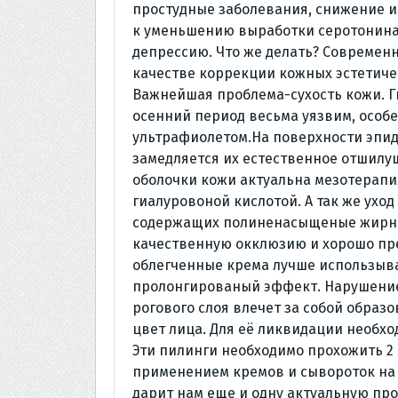
простудные заболевания, снижение и
к уменьшению выработки серотонина
депрессию. Что же делать? Современ
качестве коррекции кожных эстетиче
Важнейшая проблема-сухость кожи. 
осенний период весьма уязвим, особ
ультрафиолетом.На поверхности эпи
замедляется их естественное отшилу
оболочки кожи актуальна мезотерапи
гиалуровоной кислотой. А так же ухо
содержащих полиненасыщеные жирны
качественную окклюзию и хорошо пре
облегченные крема лучше использыва
пролонгированый эффект. Нарушение
рогового слоя влечет за собой образ
цвет лица. Для её ликвидации необх
Эти пилинги необходимо прохожить 2 ра
применением кремов и сывороток на 
дарит нам еще и одну актуальную пр