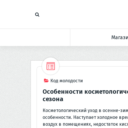
П
е
р
е
й
Магаз
т
и
к
с
о
д
е
Код молодости
р
Особенности косметологич
ж
сезона
и
м
Косметологический уход в осенне-зим
о
особенности. Наступает холодное вре
м
воздух в помещениях, недостаток кис
у