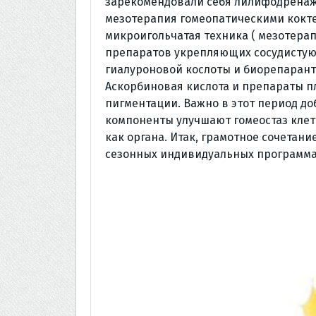
зарекомендовали себя лилифодренаж
мезотерапия гомеопатическими кокт
микроигольчатая техника ( мезотера
препаратов укрепляющих сосудистую 
гиалуроновой кослоты и биорепарант
Аскорбиновая кислота и препараты п
пигментации. Важно в этот период до
компоненты улучшают гомеостаз клет
как органа. Итак, грамотное сочетан
сезонных индивидуальных программа