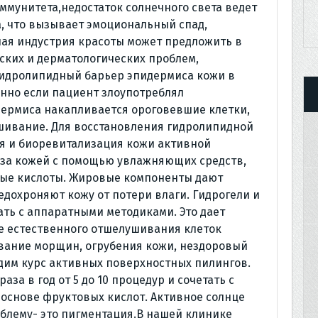
ммунитета,недостаток солнечного света ведет
, что вызывает эмоциональный спад,
ная индустрия красоты может предложить в
ских и дерматологических проблем,
Гидролипидный барьер эпидермиса кожи в
енно если пациент злоупотреблял
дермиса накапливается ороговевшие клетки,
шивание. Для восстановления гидролипидной
я и биоревитализация кожи активной
д за кожей с помощью увлажняющих средств,
е кислоты. Жировые компоненты дают
дохроняют кожу от потери влаги. Гидрогели и
ть с аппаратными методиками. Это дает
 естественного отшелушивания клеток
ование морщин, огрубения кожи, нездоровый
одим курс активных поверхностных пилингов.
за в год от 5 до 10 процедур и сочетать с
основе фруктовых кислот. Активное солнце
облему- это пигментация.В нашей клинике