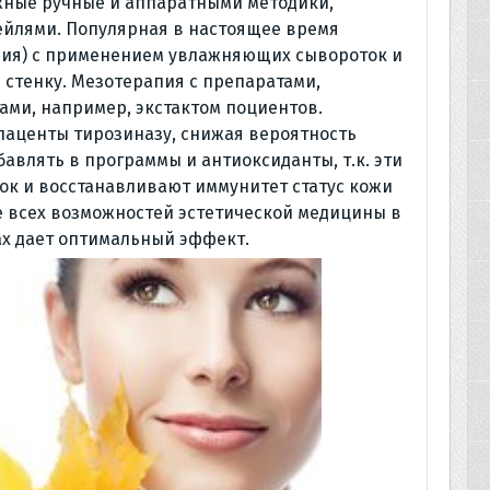
ные ручные и аппаратными методики,
ейлями. Популярная в настоящее время
пия) с применением увлажняющих сывороток и
стенку. Мезотерапия с препаратами,
ами, например, экстактом поциентов.
лаценты тирозиназу, снижая вероятность
бавлять в программы и антиоксиданты, т.к. эти
ок и восстанавливают иммунитет статус кожи
ие всех возможностей эстетической медицины в
х дает оптимальный эффект.