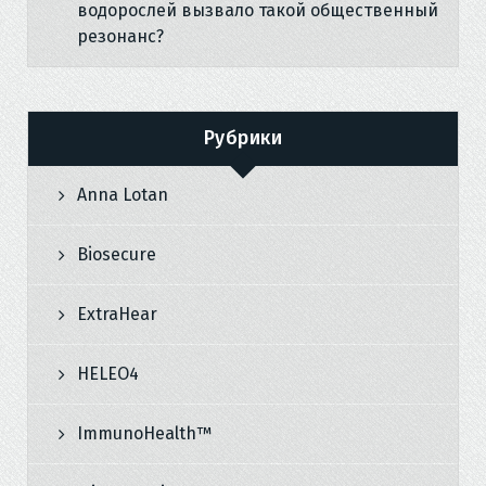
водорослей вызвало такой общественный
резонанс?
Рубрики
Anna Lotan
Biosecure
ExtraHear
HELEO4
ImmunoHealth™