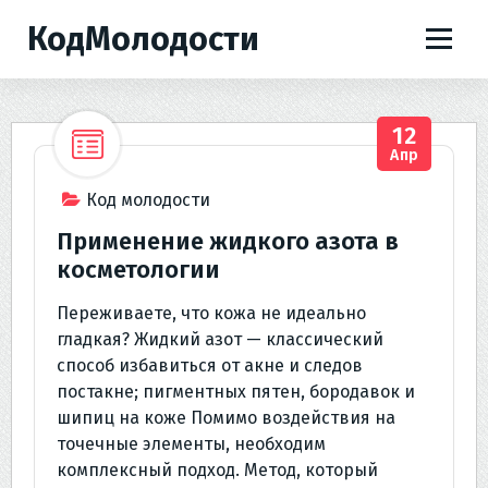
П
КодМолодости
е
р
е
й
12
т
Апр
и
к
Код молодости
с
Применение жидкого азота в
о
косметологии
д
е
Переживаете, что кожа не идеально
р
гладкая? Жидкий азот — классический
ж
способ избавиться от акне и следов
и
постакне; пигментных пятен, бородавок и
м
шипиц на коже Помимо воздействия на
о
точечные элементы, необходим
м
комплексный подход. Метод, который
у