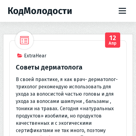
П
КодМолодости
е
р
е
й
12
т
Апр
и
к
ExtraHear
с
Советы дерматолога
о
д
В своей практике, я как врач- дерматолог-
е
трихолог рекомендую использовать для
р
ухода за волосистой частью головы и для
ж
ухода за волосами шампуни , бальзамы ,
и
тоники на травах. Сегодня «натуральных
м
продуктов» изобилии, но продуктов
о
качественных и с экогическими
м
сертификатами не так много, поэтому
у