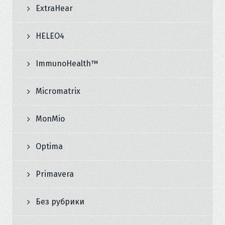
ExtraHear
HELEO4
ImmunoHealth™
Micromatrix
MonMio
Optima
Primavera
Без рубрики