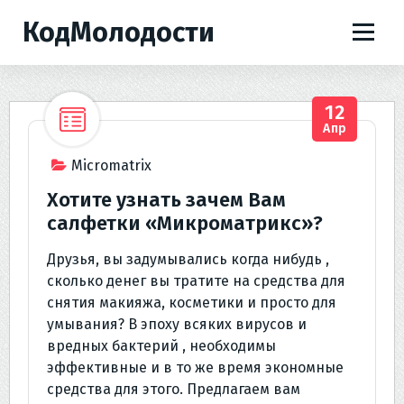
П
КодМолодости
е
р
е
й
12
т
Апр
и
к
Micromatrix
с
Хотите узнать зачем Вам
о
салфетки «Микроматрикс»?
д
е
Друзья, вы задумывались когда нибудь ,
р
сколько денег вы тратите на средства для
ж
снятия макияжа, косметики и просто для
и
умывания? В эпоху всяких вирусов и
м
вредных бактерий , необходимы
о
эффективные и в то же время экономные
м
средства для этого. Предлагаем вам
у