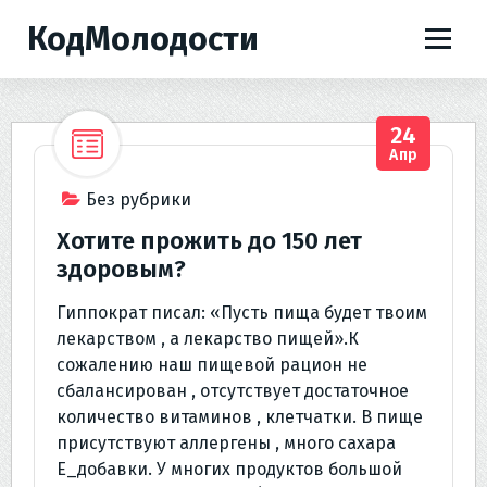
П
КодМолодости
е
р
е
й
24
т
Апр
и
к
Без рубрики
с
Хотите прожить до 150 лет
о
здоровым?
д
е
Гиппократ писал: «Пусть пища будет твоим
р
лекарством , а лекарство пищей».К
ж
сожалению наш пищевой рацион не
и
сбалансирован , отсутствует достаточное
м
количество витаминов , клетчатки. В пище
о
присутствуют аллергены , много сахара
м
Е_добавки. У многих продуктов большой
у