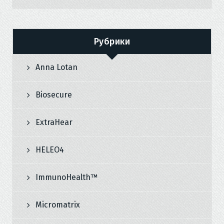
Рубрики
Anna Lotan
Biosecure
ExtraHear
HELEO4
ImmunoHealth™
Micromatrix