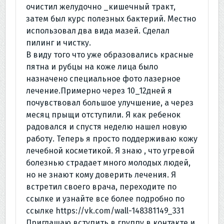
очистил желудочно _кишечный тракт,
затем был курс полезных бактерий. Местно
использовал два вида мазей. Сделал
пилинг и чистку.
В виду того что уже образовались красные
пятна и рубцы на коже лица было
назначено специальное фото лазерное
лечение.Примерно через 10_12дней я
почувствовал большое улучшение, а через
месяц прыщи отступили. Я как ребенок
радовался и спустя неделю нашел новую
работу. Теперь я просто поддерживаю кожу
лечебной косметикой. Я знаю , что угревой
болезнью страдает много молодых людей,
но не знают кому доверить лечения. Я
встретил своего врача, переходите по
ссылке и узнайте все более подробно по
ссылке https://vk.com/wall-148381149_331
Приглашаю вступить в группу в контакте и