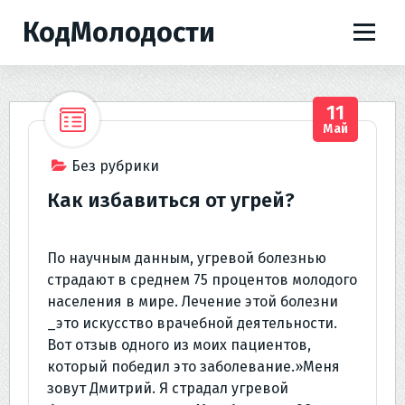
П
КодМолодости
е
р
е
й
11
т
Май
и
к
Без рубрики
с
Как избавиться от угрей?
о
д
е
По научным данным, угревой болезнью
р
страдают в среднем 75 процентов молодого
ж
населения в мире. Лечение этой болезни
и
_это искусство врачебной деятельности.
м
Вот отзыв одного из моих пациентов,
о
который победил это заболевание.»Меня
м
зовут Дмитрий. Я страдал угревой
у