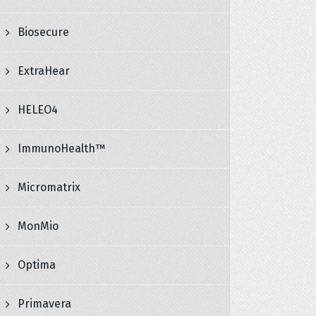
Biosecure
ExtraHear
HELEO4
ImmunoHealth™
Micromatrix
MonMio
Optima
Primavera