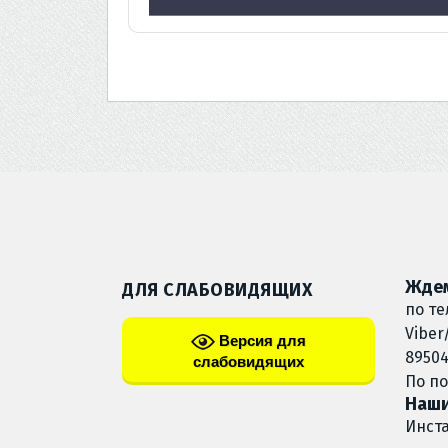
Ждем
ДЛЯ СЛАБОВИДЯЩИХ
по те
Viber
Версия для
89504
слабовидящих
По п
Наши
Инст