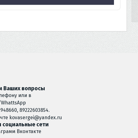
 Ваших вопросы
лефону или в
/WhattsApp
948660, 89222603854.
очте
kovasergei@yandex.ru
 социальные сети
аграмм
Вконтакте