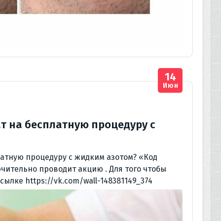
14
Июн
т на бесплатную процедуру с
латную процедуру с жидким азотом? «Код
ючительно проводит акцию . Для того чтобы
ылке https://vk.com/wall-148381149_374