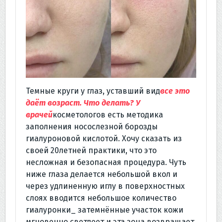
Темные круги у глаз, уставший вид
все это
даёт возраст. Что делать? У
врачей
косметологов есть методика
заполнения носослезной борозды
гиалуроновой кислотой. Хочу сказать из
своей 20летней практики, что это
несложная и безопасная процедура. Чуть
ниже глаза делается небольшой вкол и
через удлиненную иглу в поверхностных
слоях вводится небольшое количество
гиалуронки_ затемнённые участок кожи
мгновенно светлеет и эта зона возвращает