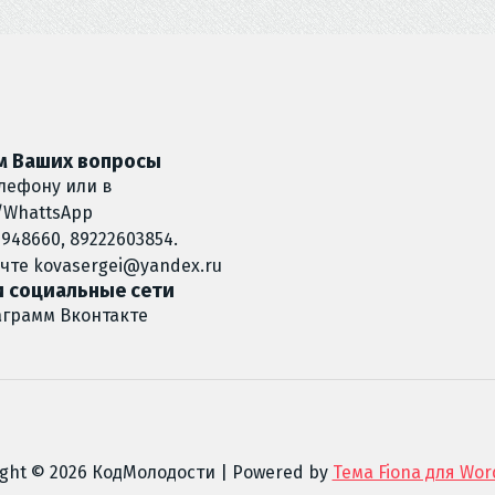
 Ваших вопросы
лефону или в
/WhattsApp
948660, 89222603854.
очте
kovasergei@yandex.ru
 социальные сети
аграмм
Вконтакте
ight © 2026 КодМолодости | Powered by
Тема Fiona для Wor