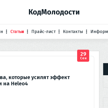
КодМолодости
ин
Статьи
Прайс-лист
Контакты
Информ
29
Сен
ва, которые усилят эффект
 на Heleo4