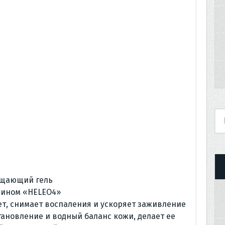
щающий гель
аином «HELEO4»
ет, снимает воспаления и ускоряет заживление
тановление и водный баланс кожи, делает ее