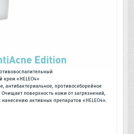
отивовоспалительный
й крем «HELEO4»
е, антибактериальное, противосеборейное
 Очищает поверхность кожи от загрязнений,
 к нанесению активных препаратов «HELEO4».