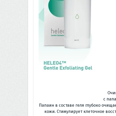
Очи
с пап
Папаин в составе геля глубоко очища
кожи. Стимулирует клеточное восс