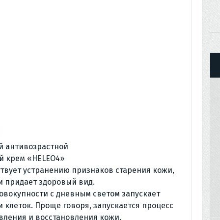
й антивозрастной
й крем «HELEO4»
твует устранению признаков старения кожи,
и придает здоровый вид.
овокупности с дневным светом запускает
 клеток. Проще говоря, запускается процесс
вления и восстановления кожи.