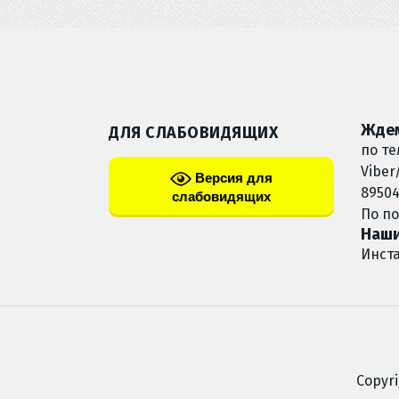
Ждем
ДЛЯ СЛАБОВИДЯЩИХ
по те
Viber
Версия для
89504
слабовидящих
По п
Наши
Инст
Copyr