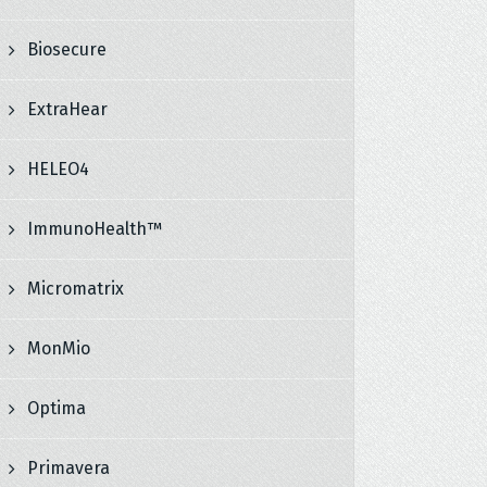
Biosecure
ExtraHear
HELEO4
ImmunoHealth™
Micromatrix
MonMio
Optima
Primavera