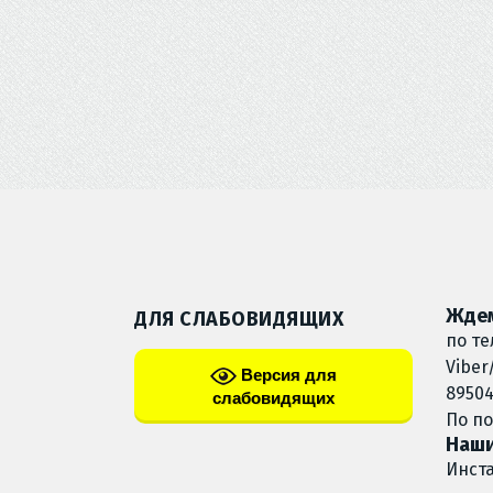
Ждем
ДЛЯ СЛАБОВИДЯЩИХ
по те
Viber
Версия для
89504
слабовидящих
По п
Наши
Инст