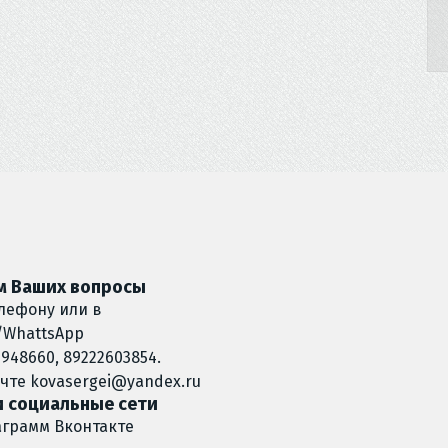
 Ваших вопросы
лефону или в
/WhattsApp
948660, 89222603854.
очте
kovasergei@yandex.ru
 социальные сети
аграмм
Вконтакте