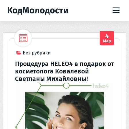
П
КодМолодости
е
р
е
й
4
т
Мар
и
к
Без рубрики
с
Процедура HELEO4 в подарок от
о
косметолога Ковалевой
д
Светланы Михайловны!
е
р
ж
и
м
о
м
у