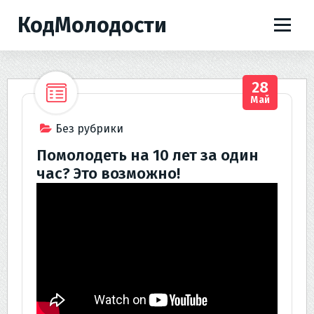
П
КодМолодости
е
р
е
й
28
т
Май
и
к
Без рубрики
с
Помолодеть на 10 лет за один
о
час? Это возможно!
д
е
р
ж
и
м
о
м
у