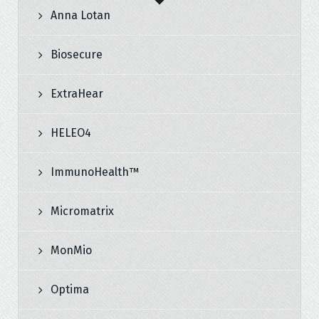
Anna Lotan
Biosecure
ExtraHear
HELEO4
ImmunoHealth™
Micromatrix
MonMio
Optima