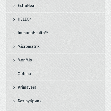
ExtraHear
HELEO4
ImmunoHealth™
Micromatrix
MonMio
Optima
Primavera
Без рубрики