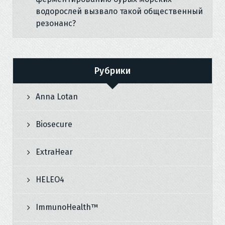
водорослей вызвало такой общественный
резонанс?
Рубрики
Anna Lotan
Biosecure
ExtraHear
HELEO4
ImmunoHealth™