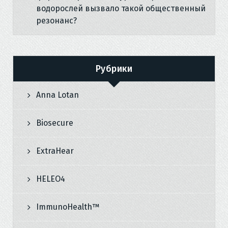
водорослей вызвало такой общественный
резонанс?
Рубрики
Anna Lotan
Biosecure
ExtraHear
HELEO4
ImmunoHealth™