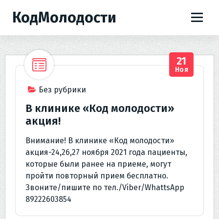
П
КодМолодости
е
р
е
й
21
т
Ноя
и
к
Без рубрики
с
В клинике «Код молодости»
о
акция!
д
е
Внимание! В клинике «Код молодости»
р
акция-24,26,27 ноября 2021 года пациенты,
ж
которые были ранее на приеме, могут
и
пройти повторный прием бесплатно.
м
Звоните/пишите по тел./Viber/WhattsApp
о
89222603854
м
у