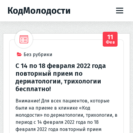
П
КодМолодости
е
р
е
й
11
т
Фев
и
к
Без рубрики
с
C 14 по 18 февраля 2022 года
о
повторный прием по
д
дерматологии, трихологии
е
бесплатно!
р
ж
Внимание! Для всех пациентов, которые
и
были на приеме в клинике «Код
м
молодости» по дерматологии, трихологии, в
о
период с 14 февраля 2022 года по 18
м
февраля 2022 года повторный прием
у