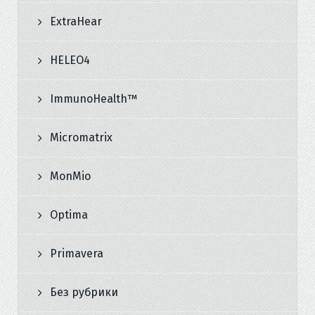
ExtraHear
HELEO4
ImmunoHealth™
Micromatrix
MonMio
Optima
Primavera
Без рубрики