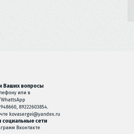
 Ваших вопросы
лефону или в
/WhattsApp
948660, 89222603854.
очте
kovasergei@yandex.ru
 социальные сети
аграмм
Вконтакте