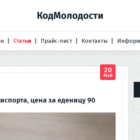
КодМолодости
ин
Статьи
Прайс-лист
Контакты
Информ
20
Май
спорта, цена за еденицу 90