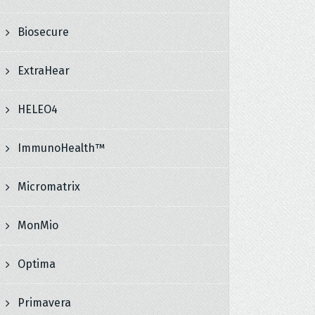
Biosecure
ExtraHear
HELEO4
ImmunoHealth™
Micromatrix
MonMio
Optima
Primavera