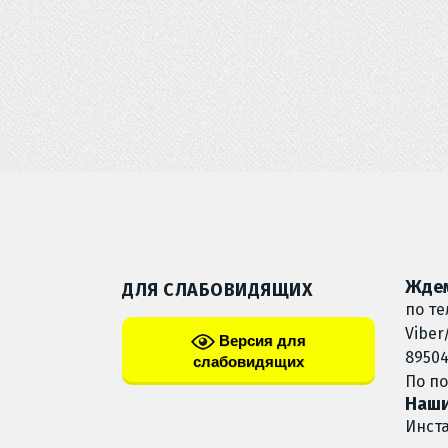
Ждем
ДЛЯ СЛАБОВИДЯЩИХ
по те
Viber
Версия для
89504
слабовидящих
По п
Наши
Инст