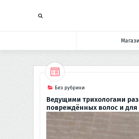
П
е
р
е
й
Магаз
т
и
к
с
о
д
е
Без рубрики
р
Ведущими трихологами раз
ж
повреждённых волос и для
и
м
о
м
у