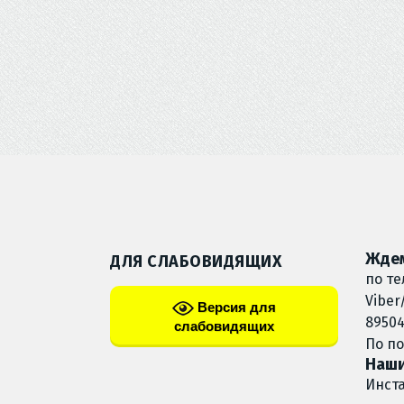
Ждем
ДЛЯ СЛАБОВИДЯЩИХ
по те
Viber
Версия для
89504
слабовидящих
По п
Наши
Инст