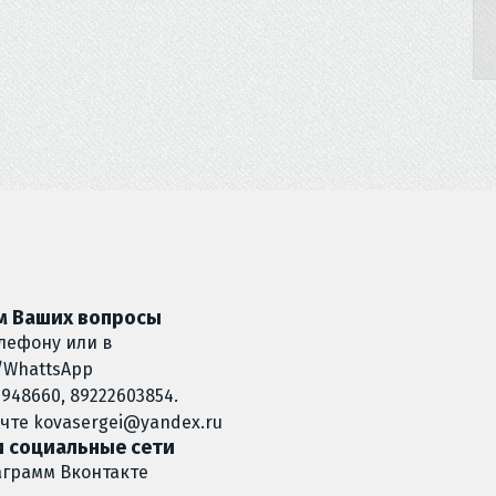
 Ваших вопросы
лефону или в
/WhattsApp
948660, 89222603854.
очте
kovasergei@yandex.ru
 социальные сети
аграмм
Вконтакте