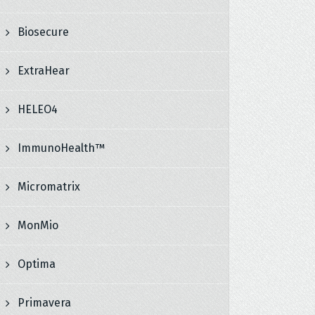
Biosecure
ExtraHear
HELEO4
ImmunoHealth™
Micromatrix
MonMio
Optima
Primavera