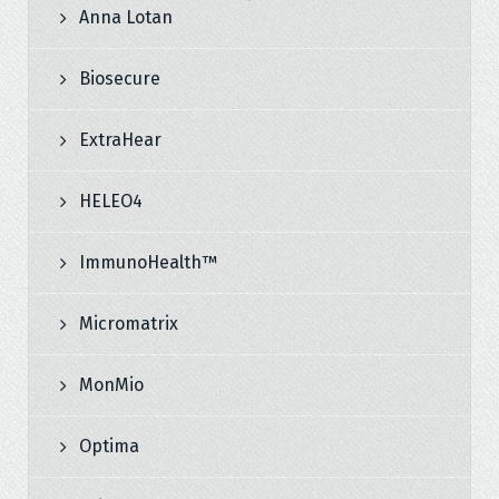
Anna Lotan
Biosecure
ExtraHear
HELEO4
ImmunoHealth™
Micromatrix
MonMio
Optima