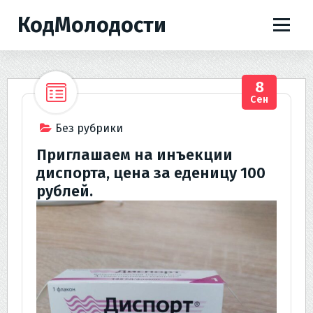
П
КодМолодости
е
р
е
й
8
т
Сен
и
к
Без рубрики
с
Приглашаем на инъекции
о
диспорта, цена за еденицу 100
д
рублей.
е
р
ж
и
м
о
м
у