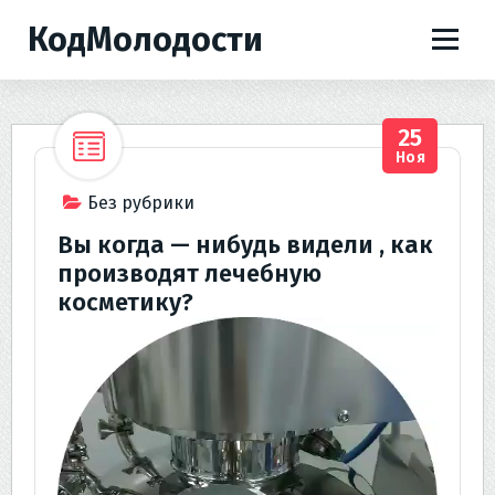
П
КодМолодости
е
р
е
й
25
т
Ноя
и
к
Без рубрики
с
Вы когда — нибудь видели , как
о
производят лечебную
д
косметику?
е
р
ж
и
м
о
м
у