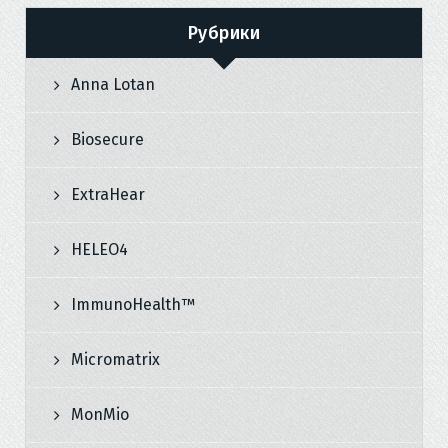
Рубрики
Anna Lotan
Biosecure
ExtraHear
HELEO4
ImmunoHealth™
Micromatrix
MonMio