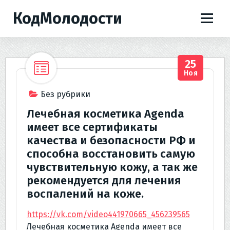
П
КодМолодости
е
р
е
й
25
т
Ноя
и
к
Без рубрики
с
Лечебная косметика Agenda
о
имеет все сертификаты
д
качества и безопасности РФ и
е
способна восстановить самую
р
чувствительную кожу, а так же
ж
и
рекомендуется для лечения
м
воспалений на коже.
о
https://vk.com/video441970665_456239565
м
Лечебная косметика Agenda имеет все
у