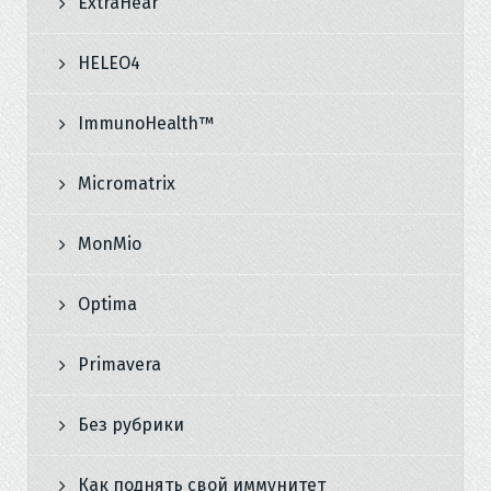
ExtraHear
HELEO4
ImmunoHealth™
Micromatrix
MonMio
Optima
Primavera
Без рубрики
Как поднять свой иммунитет