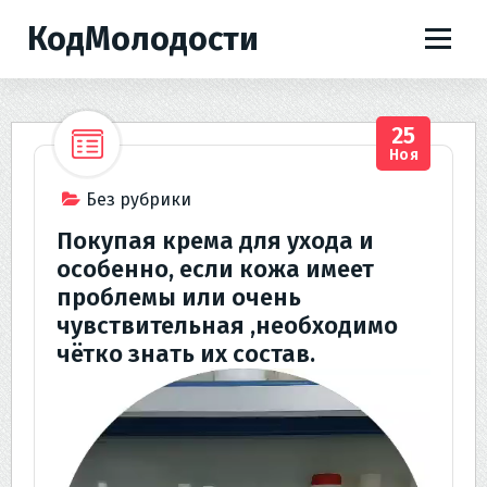
П
КодМолодости
е
р
е
й
25
т
Ноя
и
к
Без рубрики
с
Покупая крема для ухода и
о
особенно, если кожа имеет
д
проблемы или очень
е
чувствительная ,необходимо
р
чётко знать их состав.
ж
и
м
о
м
у