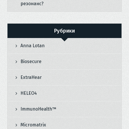
резонанс?
Рубрики
Anna Lotan
Biosecure
ExtraHear
HELEO4
ImmunoHealth™
Micromatrix