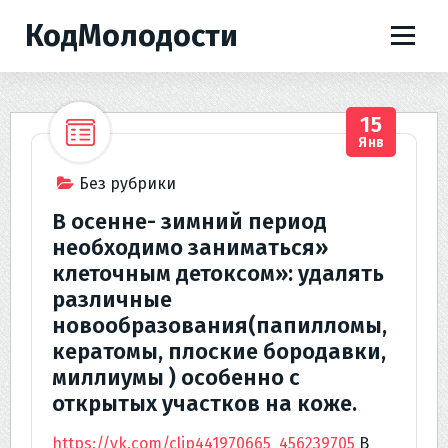
П
КодМолодости
е
р
е
й
15
т
Янв
и
к
Без рубрики
с
В осенне- зимний период
о
необходимо заниматься»
д
клеточным детоксом»: удалять
е
различные
р
новообразования(папилломы,
ж
и
кератомы, плоские бородавки,
м
миллиумы ) особенно с
о
открытых участков на коже.
м
у
https://vk.com/clip441970665_456239705
В