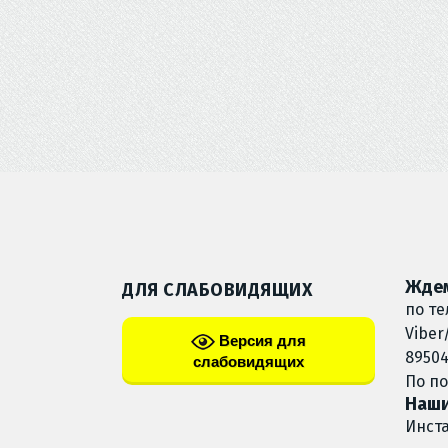
Ждем
ДЛЯ СЛАБОВИДЯЩИХ
по те
Viber
Версия для
89504
слабовидящих
По п
Наши
Инст