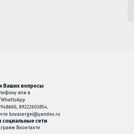
 Ваших вопросы
лефону или в
/WhattsApp
948660, 89222603854.
очте
kovasergei@yandex.ru
 социальные сети
аграмм
Вконтакте