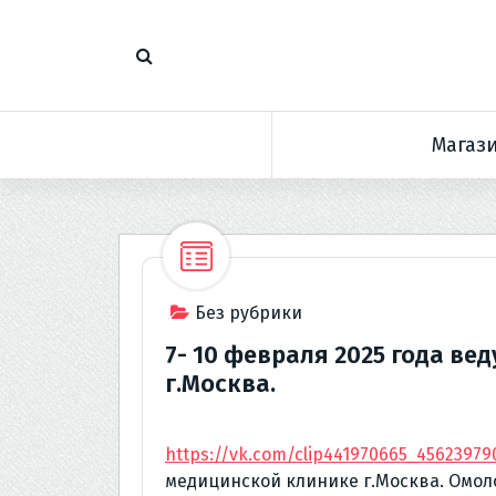
П
е
р
е
й
Магаз
т
и
к
с
о
д
е
Без рубрики
р
7- 10 февраля 2025 года в
ж
г.Москва.
и
м
о
https://vk.com/clip441970665_45623979
м
медицинской клинике г.Москва. Омол
у