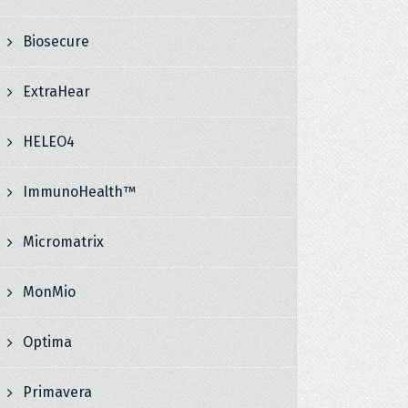
Biosecure
ExtraHear
HELEO4
ImmunoHealth™
Micromatrix
MonMio
Optima
Primavera