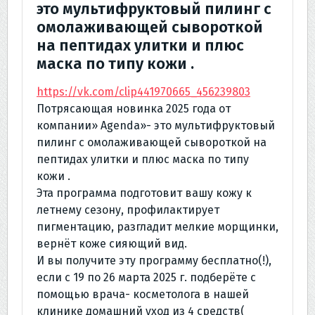
это мультифруктовый пилинг с
омолаживающей сывороткой
на пептидах улитки и плюс
маска по типу кожи .
https://vk.com/clip441970665_456239803
Потрясающая новинка 2025 года от
компании» Agenda»- это мультифруктовый
пилинг с омолаживающей сывороткой на
пептидах улитки и плюс маска по типу
кожи .
Эта программа подготовит вашу кожу к
летнему сезону, профилактирует
пигментацию, разгладит мелкие морщинки,
вернёт коже сияющий вид.
И вы получите эту программу бесплатно(!),
если с 19 по 26 марта 2025 г. подберёте с
помощью врача- косметолога в нашей
клинике домашний уход из 4 средств(