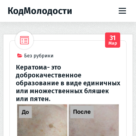
П
КодМолодости
е
р
е
й
31
т
Мар
и
к
Без рубрики
с
Кератома- это
о
доброкачественное
д
образование в виде единичных
е
или множественных бляшек
р
или пятен.
ж
и
м
о
м
у