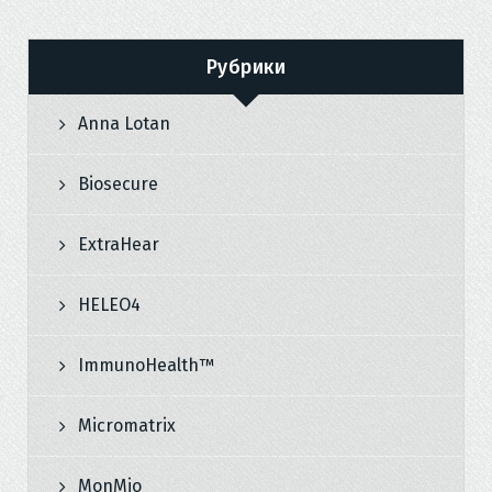
Рубрики
Anna Lotan
Biosecure
ExtraHear
HELEO4
ImmunoHealth™
Micromatrix
MonMio