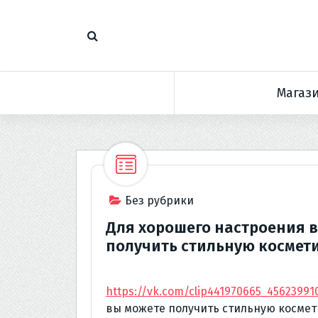
П
е
р
е
й
Магаз
т
и
к
с
о
д
е
Без рубрики
р
Для хорошего настроения 
ж
получить стильную космети
и
м
о
https://vk.com/clip441970665_45623991
м
вы можете получить стильную космети
у