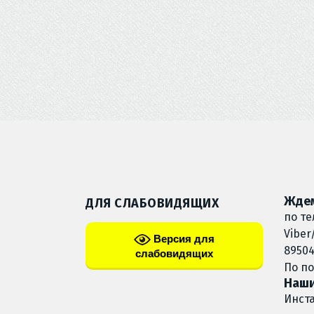
Ждем
ДЛЯ СЛАБОВИДЯЩИХ
по те
Viber
Версия для
89504
слабовидящих
По п
Наши
Инст