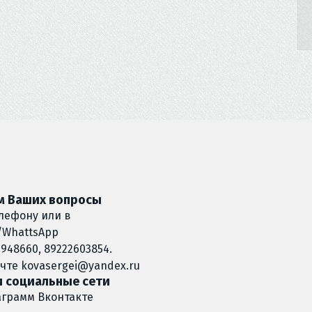
 Ваших вопросы
лефону или в
/WhattsApp
948660, 89222603854.
очте
kovasergei@yandex.ru
 социальные сети
аграмм
Вконтакте