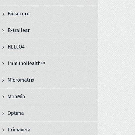
Biosecure
ExtraHear
HELEO4
ImmunoHealth™
Micromatrix
MonMio
Optima
Primavera