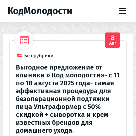
П
КодМолодости
е
р
е
й
8
т
Авг
и
к
Без рубрики
с
Выгодное предложение от
о
клиники » Код молодости»- с 11
д
по 18 августа 2025 года- самая
е
эффективная процедура для
р
безоперационной подтяжки
ж
и
лица Ультраформер с 50%
м
скидкой + сыворотка и крем
о
известных брендов для
м
домашнего ухода.
у