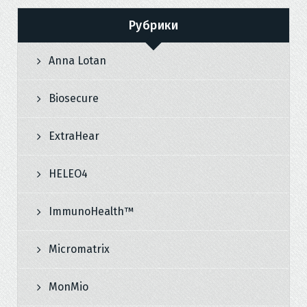
Рубрики
Anna Lotan
Biosecure
ExtraHear
HELEO4
ImmunoHealth™
Micromatrix
MonMio