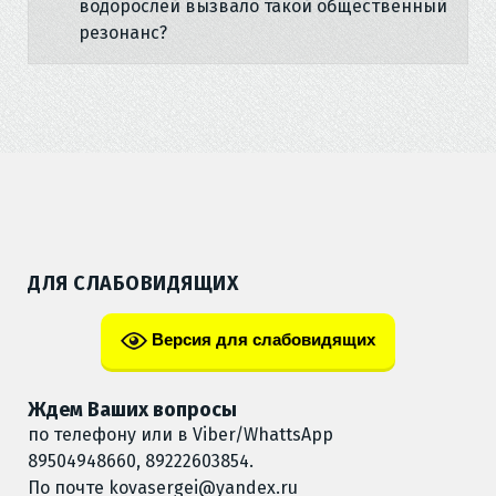
водорослей вызвало такой общественный
резонанс?
ДЛЯ СЛАБОВИДЯЩИХ
Версия для слабовидящих
Ждем Ваших вопросы
по телефону или в Viber/WhattsApp
89504948660, 89222603854.
По почте
kovasergei@yandex.ru