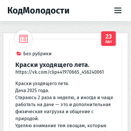
П
КодМолодости
е
р
е
й
23
т
Авг
и
к
Без рубрики
с
Краски уходящего лета.
о
https://vk.com/clip441970665_456240061
д
е
Краски уходящего лета.
р
Дача 2025 года.
ж
Стараюсь 2 раза в неделю, а иногда и чаще
и
работать на даче — это и дополнительная
м
физическая нагрузка и общение с
о
природой.
м
Уделяю внимание тем овощам, которые
у