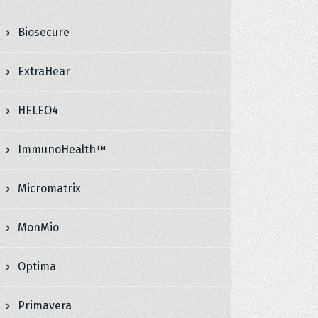
Biosecure
ExtraHear
HELEO4
ImmunoHealth™
Micromatrix
MonMio
Optima
Primavera