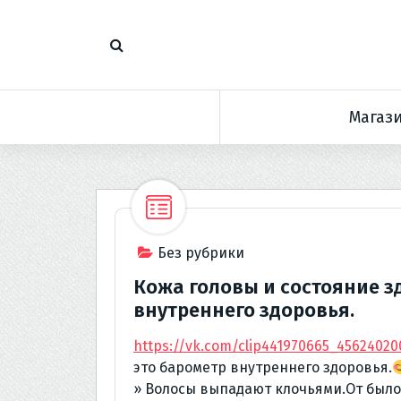
П
е
р
е
й
Магаз
т
и
к
с
о
д
е
Без рубрики
р
Кожа головы и состояние з
ж
внутреннего здоровья.
и
м
https://vk.com/clip441970665_45624020
о
это барометр внутреннего здоровья.
м
» Волосы выпадают клочьями.От был
у