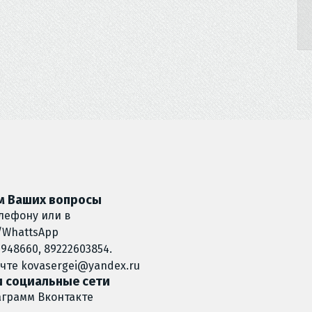
 Ваших вопросы
лефону или в
/WhattsApp
948660, 89222603854.
очте
kovasergei@yandex.ru
 социальные сети
аграмм
Вконтакте