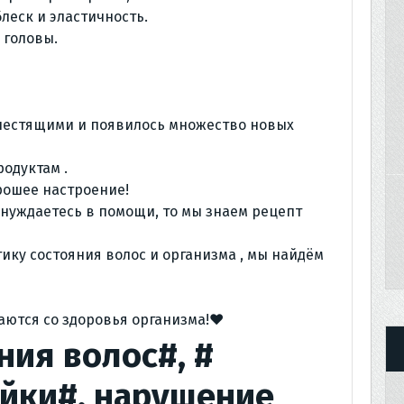
леск и эластичность.
 головы.
блестящими и появилось множество новых
одуктам .
рошее настроение!
и нуждаетесь в помощи, то мы знаем рецепт
ику состояния волос и организма , мы найдём
аются со здоровья организма!♥️
ия волос#, #
уйки#, нарушение