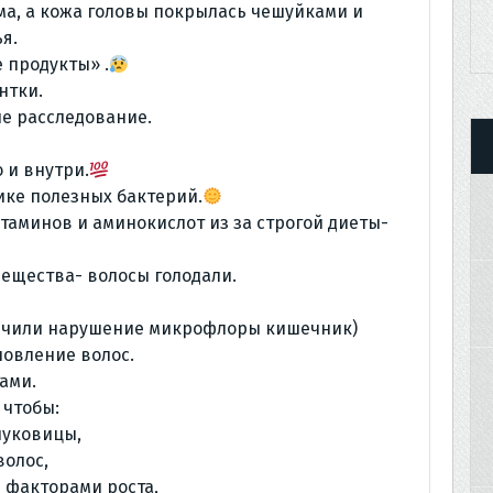
ма, а кожа головы покрылась чешуйками и
я.
е продукты» .
нтки.
ше расследование.
 и внутри.
ке полезных бактерий.
аминов и аминокислот из за строгой диеты-
ещества- волосы голодали.
ечили нарушение микрофлоры кишечник)
новление волос.
ами.
 чтобы:
луковицы,
волос,
 факторами роста,