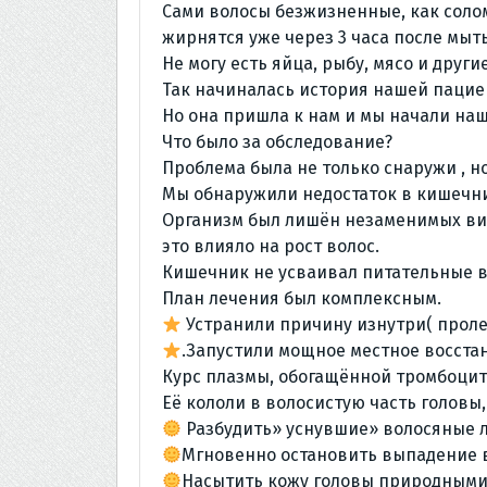
Сами волосы безжизненные, как соло
жирнятся уже через 3 часа после мыть
Не могу есть яйца, рыбу, мясо и други
Так начиналась история нашей пацие
Но она пришла к нам и мы начали на
Что было за обследование?
Проблема была не только снаружи , но
Мы обнаружили недостаток в кишечни
Организм был лишён незаменимых вит
это влияло на рост волос.
Кишечник не усваивал питательные в
План лечения был комплексным.
Устранили причину изнутри( прол
.Запустили мощное местное восста
Курс плазмы, обогащённой тромбоцит
Её кололи в волосистую часть головы,
Разбудить» уснувшие» волосяные 
Мгновенно остановить выпадение 
Насытить кожу головы природными