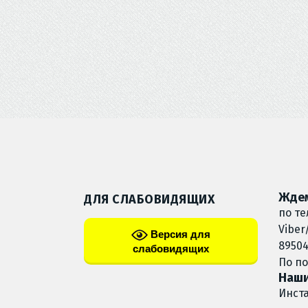
Ждем
ДЛЯ СЛАБОВИДЯЩИХ
по те
Viber
Версия для
89504
слабовидящих
По п
Наши
Инст