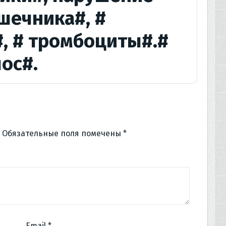
ечника#, #
, # тромбоциты#.#
ос#.
Обязательные поля помечены
*
Email
*