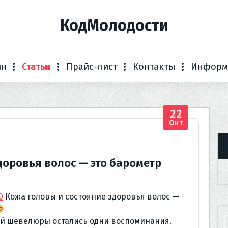
КодМолодости
ин
Статьи
Прайс-лист
Контакты
Информ
22
Окт
доровья волос — это барометр
0
Кожа головы и состояние здоровья волос —
ой шевелюры остались одни воспоминания.