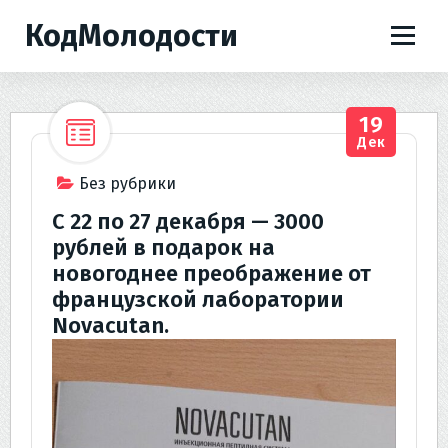
П
КодМолодости
е
р
е
й
19
т
Дек
и
к
Без рубрики
с
С 22 по 27 декабря — 3000
о
рублей в подарок на
д
новогоднее преображение от
е
французской лаборатории
р
Novacutan.
ж
и
м
о
м
у