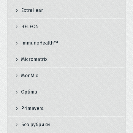
ExtraHear
HELEO4
ImmunoHealth™
Micromatrix
MonMio
Optima
Primavera
Без рубрики