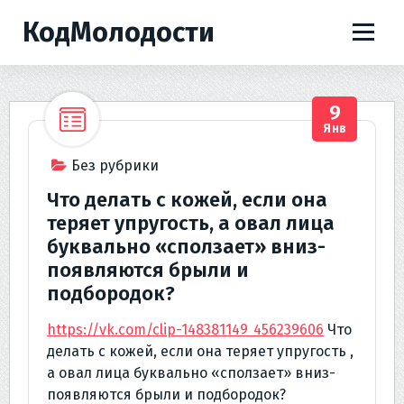
П
КодМолодости
е
р
е
й
9
т
Янв
и
к
Без рубрики
с
Что делать с кожей, если она
о
теряет упругость, а овал лица
д
буквально «сползает» вниз-
е
появляются брыли и
р
подбородок?
ж
и
https://vk.com/clip-148381149_456239606
Что
м
делать с кожей, если она теряет упругость ,
о
а овал лица буквально «сползает» вниз-
м
появляются брыли и подбородок?
у